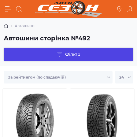
Автошини
Автошини сторінка №492
Фільтр