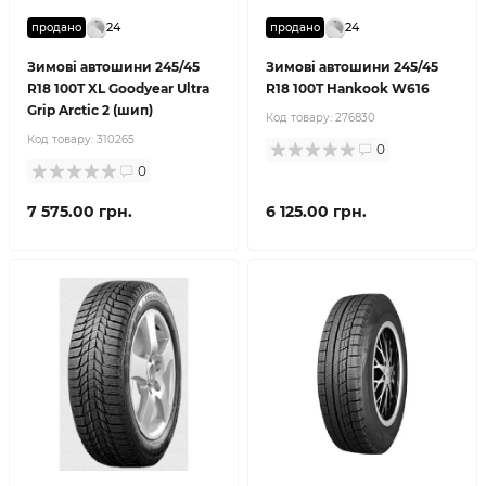
24
24
продано
продано
Зимові автошини 245/45
Зимові автошини 245/45
R18 100T XL Goodyear Ultra
R18 100T Hankook W616
Grip Arctic 2 (шип)
Код товару:
276830
Код товару:
310265
0
0
7 575.00 грн.
6 125.00 грн.