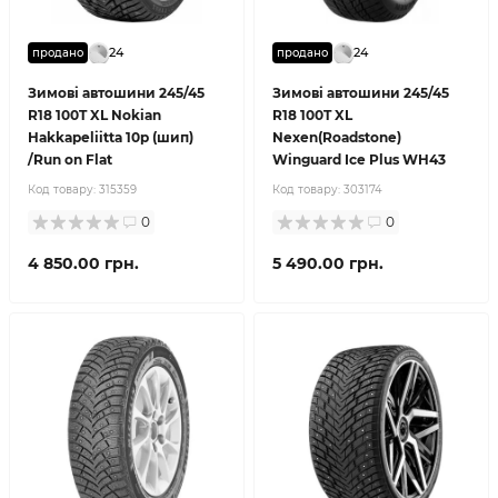
24
24
продано
продано
Зимові автошини 245/45
Зимові автошини 245/45
R18 100T XL Nokian
R18 100T XL
Hakkapeliitta 10p (шип)
Nexen(Roadstone)
/Run on Flat
Winguard Ice Plus WH43
Код товару:
315359
Код товару:
303174
0
0
4 850.00 грн.
5 490.00 грн.