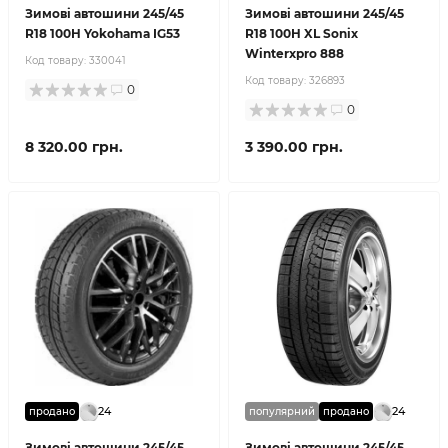
Зимові автошини 245/45
Зимові автошини 245/45
R18 100H Yokohama IG53
R18 100H XL Sonix
Winterxpro 888
Код товару:
330041
Код товару:
326893
0
0
8 320.00 грн.
3 390.00 грн.
24
24
продано
популярний
продано
Зимові автошини 245/45
Зимові автошини 245/45