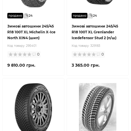
24
24
продано
продано
Зимові автошини 245/45
Зимові автошини 245/45
R18 100T XL Michelin X-Ice
R18 100T XL Grenlander
North XIN4 (шип)
Icedefensor Stud 2 (п/ш)
Код товару:
295401
Код товару:
329183
0
0
9 810.00 грн.
3 365.00 грн.