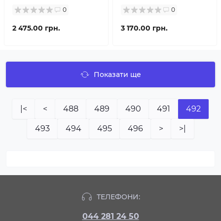
0
0
2 475.00 грн.
3 170.00 грн.
Показати ще
|<
<
488
489
490
491
492
493
494
495
496
>
>|
ТЕЛЕФОНИ:
044 281 24 50