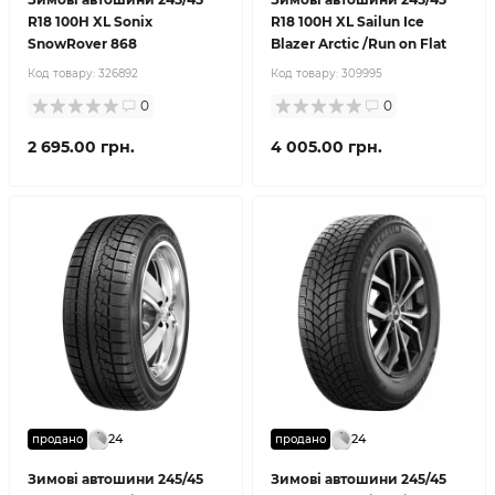
R18 100H XL Sonix
R18 100H XL Sailun Ice
SnowRover 868
Blazer Arctic /Run on Flat
Код товару:
326892
Код товару:
309995
0
0
2 695.00 грн.
4 005.00 грн.
24
24
продано
продано
Зимові автошини 245/45
Зимові автошини 245/45