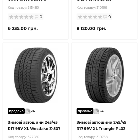
Код товару:
315480
Код товару:
310196
0
0
6 235.00 грн.
8 120.00 грн.
24
24
продано
продано
Зимові автошини 245/45
Зимові автошини 245/45
R17 99V XL Westlake Z-507
R17 99V XL Triangle PL02
Код товару:
327280
Код товару:
310758