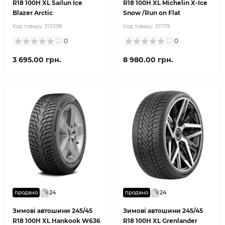
R18 100H XL Sailun Ice
R18 100H XL Michelin X-Ice
Blazer Arctic
Snow /Run on Flat
Код товару:
315598
Код товару:
311176
0
0
3 695.00 грн.
8 980.00 грн.
24
24
продано
продано
Зимові автошини 245/45
Зимові автошини 245/45
R18 100H XL Hankook W636
R18 100H XL Grenlander