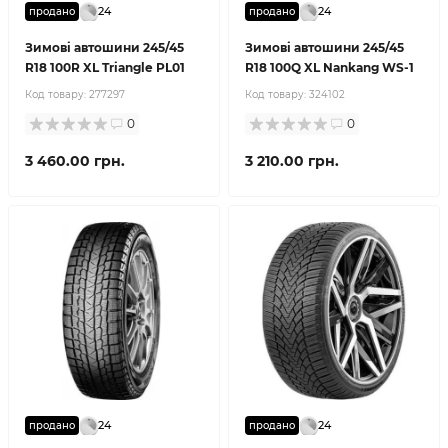
24
24
продано
продано
Зимові автошини 245/45
Зимові автошини 245/45
R18 100R XL Triangle PL01
R18 100Q XL Nankang WS-1
Код товару:
277297
Код товару:
324102
0
0
3 460.00 грн.
3 210.00 грн.
24
24
продано
продано