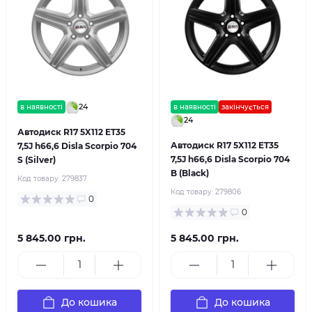
24
в наявності
в наявності
закінчується
24
Автодиск R17 5X112 ET35
Автодиск R17 5X112 ET35
7,5J h66,6 Disla Scorpio 704
7,5J h66,6 Disla Scorpio 704
S (Silver)
B (Black)
Код товару:
279837
Код товару:
279806
0
0
5 845.00 грн.
5 845.00 грн.
До кошика
До кошика