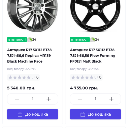
24
24
в наявності
в наявності
Автодиск R17 5X112 ET38
Автодиск R17 5X112 ET38
7,5J h66,6 Replica MR139
7,5J h66,56 Flow Forming
Black Machine Face
FF0151 Matt Black
Код товару:
322593
Код товару:
333754
0
0
5 340.00 грн.
4 755.00 грн.
До кошика
До кошика