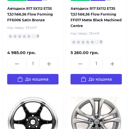
Автодиск R17 5X112 ET35
Автодиск R17 5X112 ET35
7,5J h66,56 Flow Forming
7,5J h66,56 Flow Forming
FF6006 Satin Bronze
FF017 Matte Black Machined
Centre
Код товару:
334407
Код товару:
334416
0
0
4 985.00 грн.
5 260.00 грн.
До кошика
До кошика