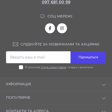
097 681 00 99
СОЦ МЕРЕЖІ:
СЛІДКУЙТЕ ЗА НОВИНКАМИ ТА АКЦІЯМИ:
Підпишіться
Я прочитав
Угода користувача
і згоден з вимогами
ІНФОРМАЦІЯ
Доставка та оплата
ПОПУЛЯРНЕ
Гарантія
Контакти
Автодиски
КОНТАКТИ ТА АДРЕСА