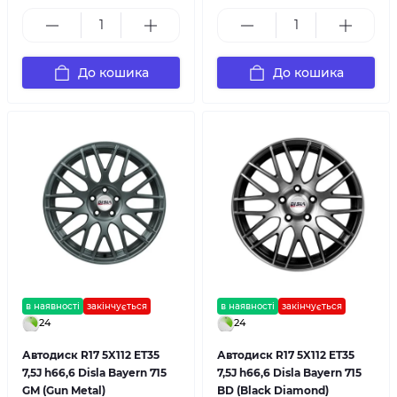
До кошика
До кошика
в наявності
закінчується
в наявності
закінчується
24
24
Автодиск R17 5X112 ET35
Автодиск R17 5X112 ET35
7,5J h66,6 Disla Bayern 715
7,5J h66,6 Disla Bayern 715
GM (Gun Metal)
BD (Black Diamond)