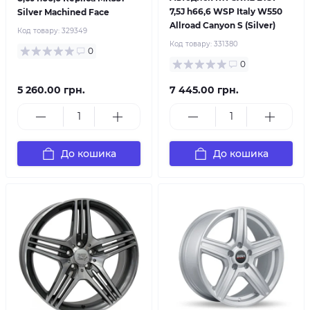
7,5J h66,6 WSP Italy W550
Silver Machined Face
Allroad Canyon S (Silver)
Код товару:
329349
Код товару:
331380
0
0
5 260.00 грн.
7 445.00 грн.
До кошика
До кошика