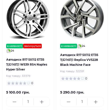
24
в наявності
закінчується
в наявності
24
Автодиск R17 5X112 ET35
Автодиск R17 5X112 ET35
7,5J h57,1 Replica VV5228
7,5J h57,1 W539 RS4 Naples
Black Machine Face
Hyper Silver
Код товару:
322591
Код товару:
331379
0
0
5 100.00 грн.
5 290.00 грн.