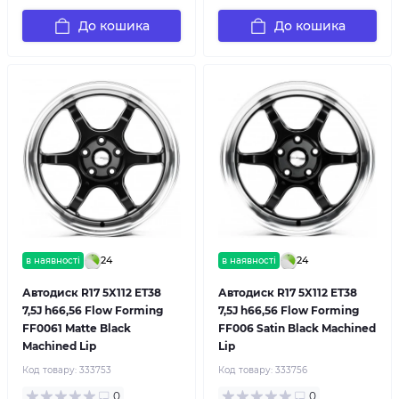
До кошика
До кошика
24
24
в наявності
в наявності
Автодиск R17 5X112 ET38
Автодиск R17 5X112 ET38
7,5J h66,56 Flow Forming
7,5J h66,56 Flow Forming
FF0061 Matte Black
FF006 Satin Black Machined
Machined Lip
Lip
Код товару:
333753
Код товару:
333756
0
0