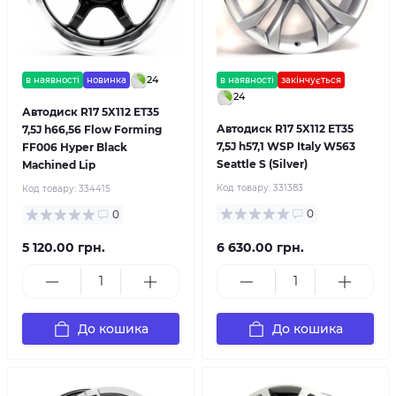
24
в наявності
новинка
в наявності
закінчується
24
Автодиск R17 5X112 ET35
Автодиск R17 5X112 ET35
7,5J h66,56 Flow Forming
7,5J h57,1 WSP Italy W563
FF006 Hyper Black
Seattle S (Silver)
Machined Lip
Код товару:
331383
Код товару:
334415
0
0
5 120.00 грн.
6 630.00 грн.
До кошика
До кошика