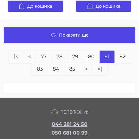
До кошика
До кошика
Показати ще
|<
<
77
78
79
80
81
82
83
84
85
>
>|
ТЕЛЕФОНИ:
044 281 24 50
050 681 00 99