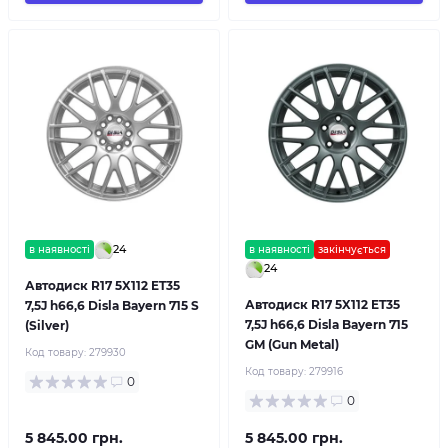
24
в наявності
в наявності
закінчується
24
Автодиск R17 5X112 ET35
Автодиск R17 5X112 ET35
7,5J h66,6 Disla Bayern 715 S
7,5J h66,6 Disla Bayern 715
(Silver)
GM (Gun Metal)
Код товару:
279930
Код товару:
279916
0
0
5 845.00 грн.
5 845.00 грн.