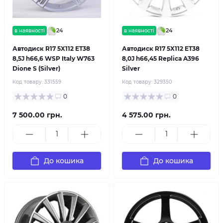
24
24
в наявності
в наявності
Автодиск R17 5X112 ET38
Автодиск R17 5X112 ET38
8,5J h66,6 WSP Italy W763
8,0J h66,45 Replica A396
Dione S (Silver)
Silver
Код товару:
331559
Код товару:
329350
0
0
7 500.00 грн.
4 575.00 грн.
До кошика
До кошика