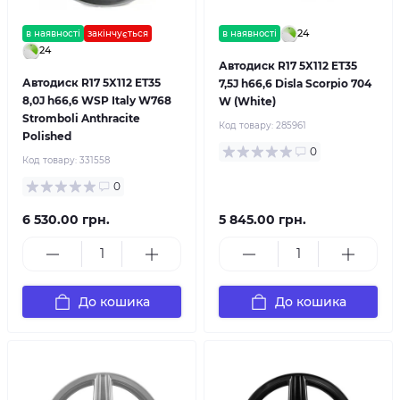
24
в наявності
закінчується
в наявності
24
Автодиск R17 5X112 ET35
Автодиск R17 5X112 ET35
7,5J h66,6 Disla Scorpio 704
8,0J h66,6 WSP Italy W768
W (White)
Stromboli Anthracite
Код товару:
285961
Polished
0
Код товару:
331558
0
6 530.00 грн.
5 845.00 грн.
До кошика
До кошика