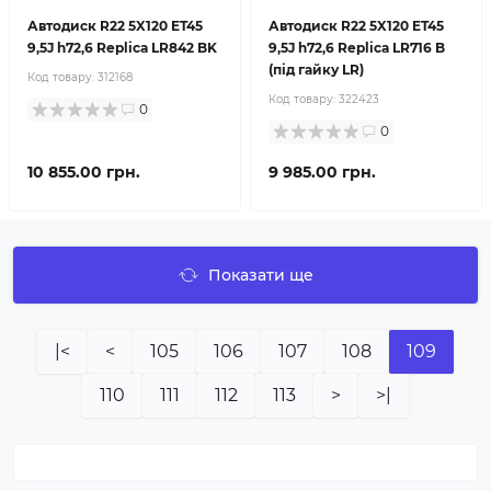
Автодиск R22 5X120 ET45
Автодиск R22 5X120 ET45
9,5J h72,6 Replica LR842 BK
9,5J h72,6 Replica LR716 B
(під гайку LR)
Код товару:
312168
Код товару:
322423
0
0
10 855.00 грн.
9 985.00 грн.
Показати ще
|<
<
105
106
107
108
109
110
111
112
113
>
>|