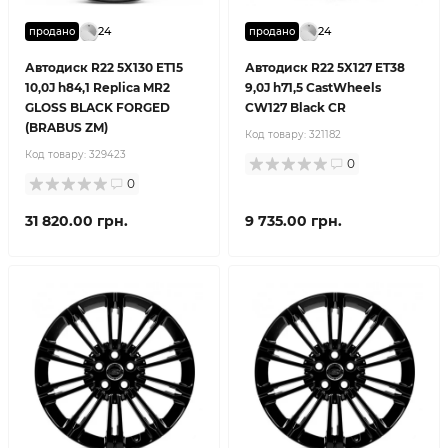
24
24
продано
продано
Автодиск R22 5X130 ET15
Автодиск R22 5X127 ET38
10,0J h84,1 Replica MR2
9,0J h71,5 CastWheels
GLOSS BLACK FORGED
CW127 Black CR
(BRABUS ZM)
Код товару:
321182
Код товару:
329423
0
0
31 820.00 грн.
9 735.00 грн.