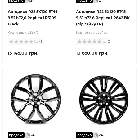
24
24
продано
продано
Автодиск R22 5X120 ET49
Автодиск R22 5X120 ET45
9,5J h72,6 Replica LR3109
9,5J h72,6 Replica LR842 BK
Black
(під гайку LR)
Код товару:
329575
Код товару:
322420
0
0
15 145.00 грн.
10 650.00 грн.
24
24
продано
продано