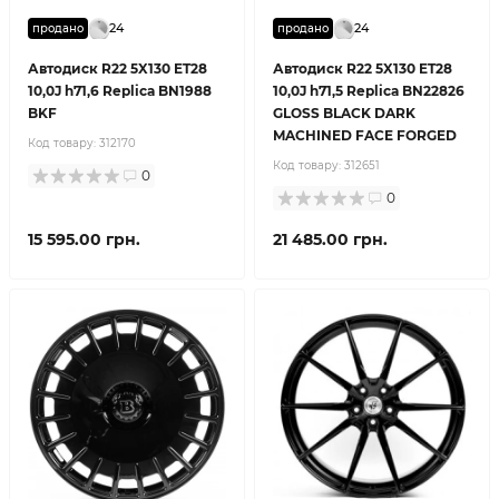
24
24
продано
продано
Автодиск R22 5X130 ET28
Автодиск R22 5X130 ET28
10,0J h71,6 Replica BN1988
10,0J h71,5 Replica BN22826
BKF
GLOSS BLACK DARK
MACHINED FACE FORGED
Код товару:
312170
Код товару:
312651
0
0
15 595.00 грн.
21 485.00 грн.