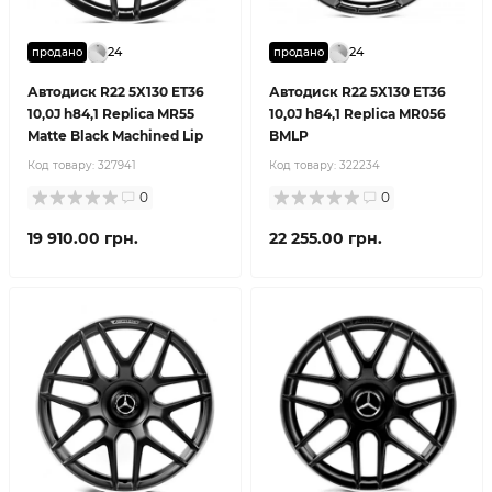
24
24
продано
продано
Автодиск R22 5X130 ET36
Автодиск R22 5X130 ET36
10,0J h84,1 Replica MR55
10,0J h84,1 Replica MR056
Matte Black Machined Lip
BMLP
Код товару:
327941
Код товару:
322234
0
0
19 910.00 грн.
22 255.00 грн.