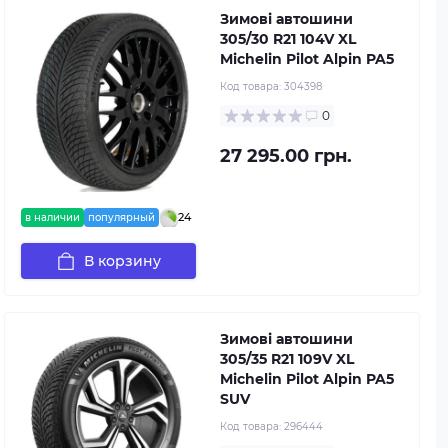
Зимові автошини
305/30 R21 104V XL
Michelin Pilot Alpin PA5
Код товара:
304398
0
27 295.00 грн.
24
в наличии
популярный
В корзину
Зимові автошини
305/35 R21 109V XL
Michelin Pilot Alpin PA5
SUV
Код товара:
296444