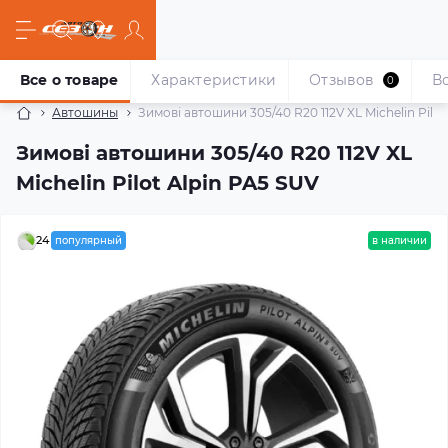
Все о товаре
Характеристики
Отзывов
В
0
Автошины
Зимові автошини 305/40 R20 112V XL Michelin Pilot
Зимові автошини 305/40 R20 112V XL
Michelin Pilot Alpin PA5 SUV
24
популярный
в наличии