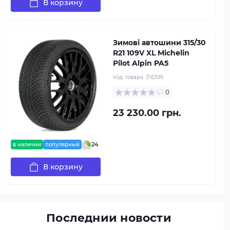
В корзину
Зимові автошини 315/30
R21 109V XL Michelin
Pilot Alpin PA5
Код товара:
316399
0
23 230.00 грн.
24
в наличии
популярный
В корзину
Последнии новости