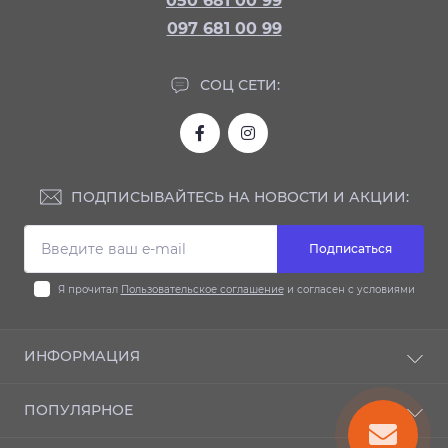
050 681 00 99
097 681 00 99
СОЦ СЕТИ:
ПОДПИСЫВАЙТЕСЬ НА НОВОСТИ И АКЦИИ:
Подписаться
Я прочитал
Пользовательское соглашение
и согласен с условиями
ИНФОРМАЦИЯ
Доставка и оплата
ПОПУЛЯРНОЕ
Гарантия
Контакты