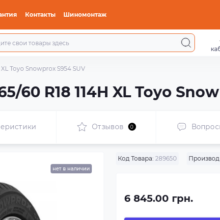
антия
Контакты
Шиномонтаж
ка
 XL Toyo Snowprox S954 SUV
5/60 R18 114H XL Toyo Snow
теристики
Отзывов
Вопрос
0
Код Товара:
289650
Производ
нет в наличии
6 845.00 грн.