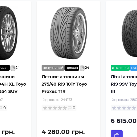
24
24
родан
популярный
продан
в наличии
по
тошины
Летние автошины
Літні авто
104H XL Toyo
275/40 R19 101Y Toyo
R19 99V Toy
954 SUV
Proxes T1R
III
07
Код товара:
244173
Код товара:
286
0
0
6 615.00
 грн.
4 280.00 грн.