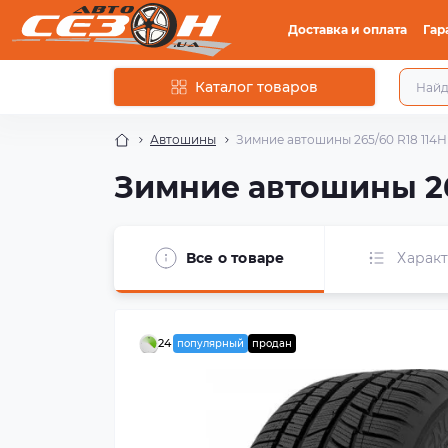
Доставка и оплата
Гар
Каталог товаров
Автошины
Зимние автошины 265/60 R18 114H
Зимние автошины 26
Все о товаре
Харак
24
популярный
продан