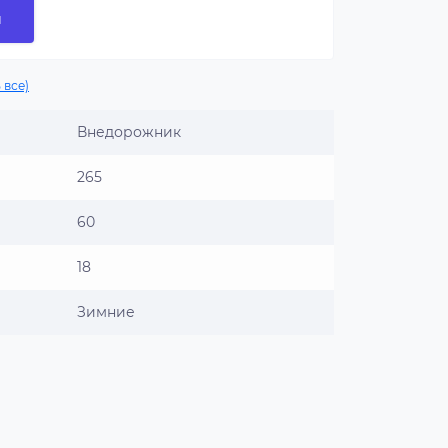
и
 все)
Внедорожник
265
60
18
Зимние