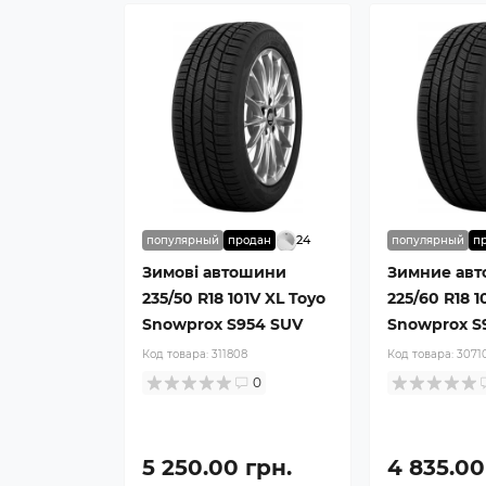
24
популярный
продан
популярный
п
Зимові автошини
Зимние ав
235/50 R18 101V XL Toyo
225/60 R18 
Snowprox S954 SUV
Snowprox S
Код товара:
311808
Код товара:
3071
0
5 250.00 грн.
4 835.00