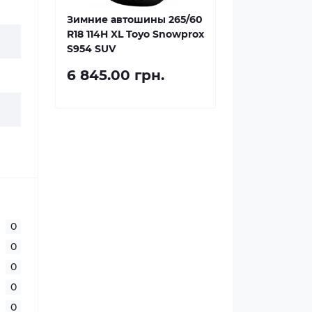
Зимние автошины 265/60
R18 114H XL Toyo Snowprox
S954 SUV
6 845.00 грн.
0
0
0
0
0