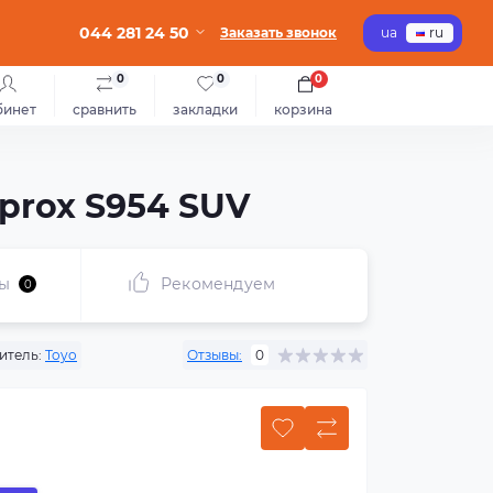
044 281 24 50
Заказать звонок
ua
ru
0
0
0
бинет
сравнить
закладки
корзина
prox S954 SUV
ы
Рекомендуем
0
итель:
Toyo
Отзывы:
0