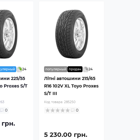
24
24
пулярный
популярный
продан
шини 225/55
Літні автошини 215/65
o Proxes S/T
R16 102V XL Toyo Proxes
S/T III
263
Код товара:
285250
0
0
 грн.
5 230.00 грн.