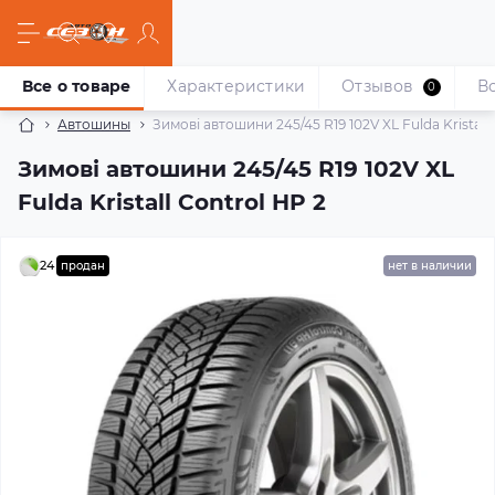
Все о товаре
Характеристики
Отзывов
В
0
Автошины
Зимові автошини 245/45 R19 102V XL Fulda Kristall
Зимові автошини 245/45 R19 102V XL
Fulda Kristall Control HP 2
24
продан
нет в наличии