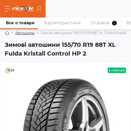
Все о товаре
Характеристики
Отзывов
В
0
Автошины
Зимові автошини 155/70 R19 88T XL Fulda Kristall C
Зимові автошини 155/70 R19 88T XL
Fulda Kristall Control HP 2
24
в наличии