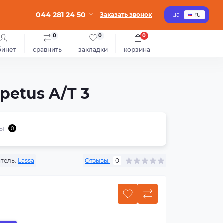
044 281 24 50
Заказать звонок
ua
ru
0
0
0
бинет
сравнить
закладки
корзина
petus A/T 3
ы
0
тель:
Lassa
Отзывы:
0