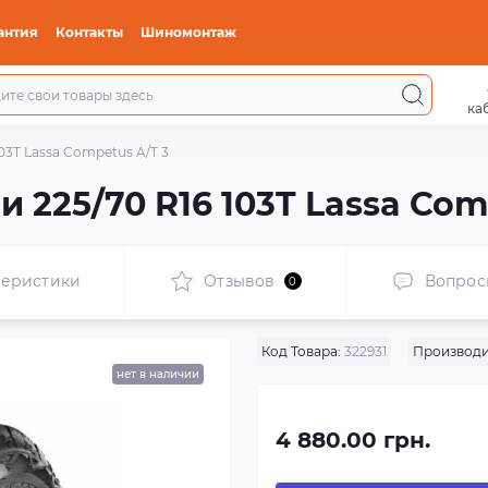
антия
Контакты
Шиномонтаж
ка
03T Lassa Competus A/T 3
 225/70 R16 103T Lassa Com
теристики
Отзывов
Вопрос
0
Код Товара:
322931
Производи
нет в наличии
4 880.00 грн.