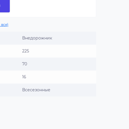
и
 все)
Внедорожник
225
70
16
Всесезонные