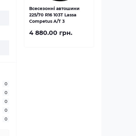
Всесезонні автошини
225/70 R16 103T Lassa
Competus A/T 3
4 880.00 грн.
0
0
0
0
0