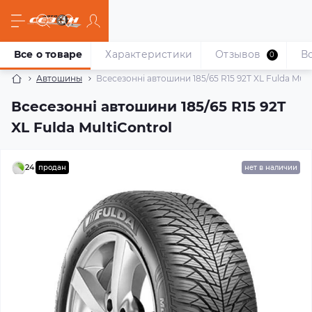
Все о товаре
Характеристики
Отзывов
В
0
Автошины
Всесезонні автошини 185/65 R15 92T XL Fulda Mult
Всесезонні автошини 185/65 R15 92T
XL Fulda MultiControl
24
продан
нет в наличии