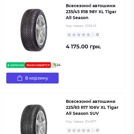
Всесезонні автошини
235/45 R18 98Y XL Tigar
All Season
Код товара:
306243
0
4 175.00 грн.
24
в наличии
заканчивается
В корзину
Всесезонні автошини
225/65 R17 106V XL Tigar
All Season SUV
Код товара:
304977
0