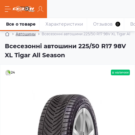
Все о товаре
Характеристики
Отзывов
В
0
Автошины
Всесезонні автошини 225/50 R17 98V XL Tigar All 
Всесезонні автошини 225/50 R17 98V
XL Tigar All Season
24
в наличии