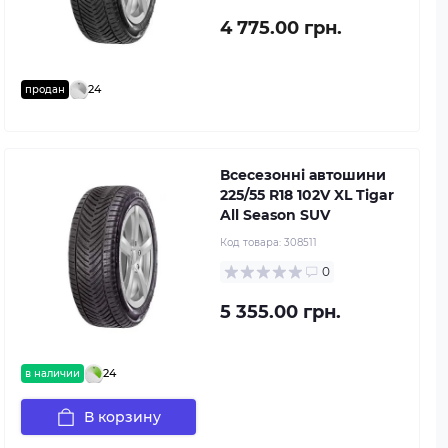
4 775.00 грн.
24
продан
Всесезонні автошини
225/55 R18 102V XL Tigar
All Season SUV
Код товара:
308511
0
5 355.00 грн.
24
в наличии
В корзину