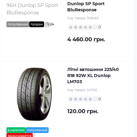
Dunlop SP Sport
BluResponse
Код товара:
308463
24
популярный
продан
0
4 460.00 грн.
Літні автошини 225/40
R18 92W XL Dunlop
LM703
Код товара:
241160
0
120.00 грн.
в наличии
популярный
заканчивается