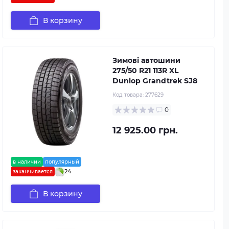
В корзину
Зимові автошини
275/50 R21 113R XL
Dunlop Grandtrek SJ8
Код товара:
277629
0
12 925.00 грн.
в наличии
популярный
24
заканчивается
В корзину