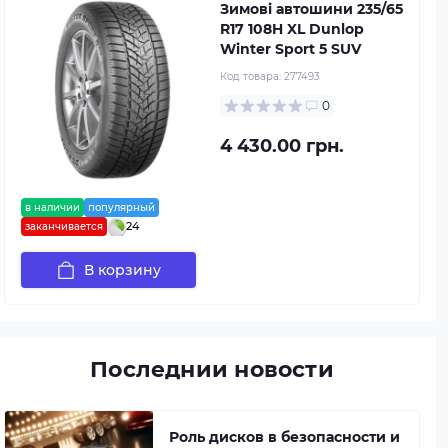
Зимові автошини 235/65
R17 108H XL Dunlop
Winter Sport 5 SUV
Код товара:
277493
0
4 430.00 грн.
в наличии
популярный
24
заканчивается
В корзину
Последнии новости
Роль дисков в безопасности и