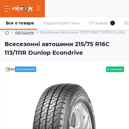
Все о товаре
Характеристики
Отзывов
В
0
Автошины
Всесезонні автошини 215/75 R16C 113/111R Dunlop 
Всесезонні автошини 215/75 R16C
113/111R Dunlop Econdrive
24
популярный
в наличии