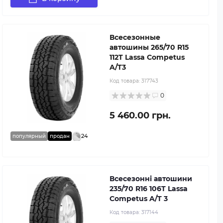
Всесезонные
автошины 265/70 R15
112T Lassa Competus
A/T3
Код товара:
317743
0
5 460.00 грн.
24
популярный
продан
Всесезонні автошини
235/70 R16 106T Lassa
Competus A/T 3
Код товара:
317144