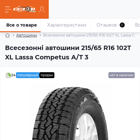
Все о товаре
Характеристики
Отзывов
В
0
Автошины
Всесезонні автошини 215/65 R16 102T XL Lassa Com
Всесезонні автошини 215/65 R16 102T
XL Lassa Competus A/T 3
24
популярный
продан
нет в наличии