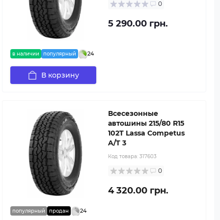
0
5 290.00 грн.
24
в наличии
популярный
В корзину
Всесезонные
автошины 215/80 R15
102T Lassa Competus
A/T 3
Код товара:
317603
0
4 320.00 грн.
24
популярный
продан