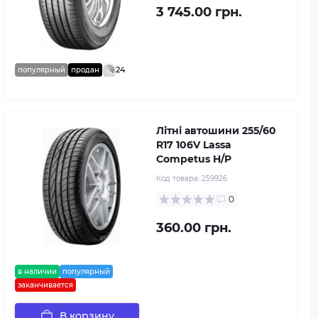
3 745.00 грн.
24
популярный
продан
Літні автошини 255/60
R17 106V Lassa
Competus H/P
Код товара:
259926
0
360.00 грн.
в наличии
популярный
заканчивается
В корзину