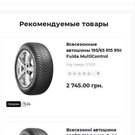
Рекомендуемые товары
Всесезонные
автошины 195/65 R15 91H
Fulda MultiControl
Код товара:
311552
0
2 745.00 грн.
24
продан
Всесезонні автошини