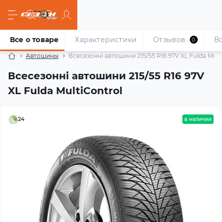
Все о товаре
Характеристики
Отзывов
В
0
Автошины
Всесезонні автошини 215/55 R16 97V XL Fulda Mult
Всесезонні автошини 215/55 R16 97V
XL Fulda MultiControl
24
в наличии