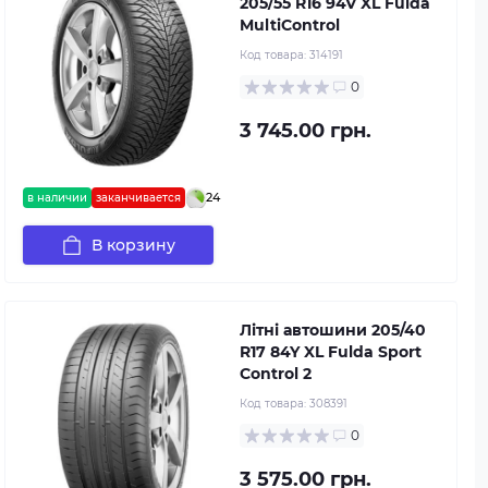
205/55 R16 94V XL Fulda
MultiControl
Код товара:
314191
0
3 745.00 грн.
24
в наличии
заканчивается
В корзину
Літні автошини 205/40
R17 84Y XL Fulda Sport
Control 2
Код товара:
308391
0
3 575.00 грн.