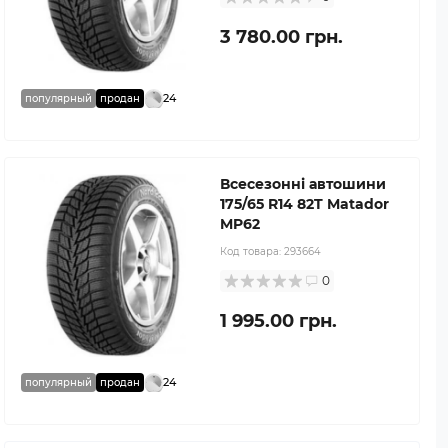
3 780.00 грн.
24
популярный
продан
Всесезонні автошини
175/65 R14 82T Matador
MP62
Код товара:
293664
0
1 995.00 грн.
24
популярный
продан