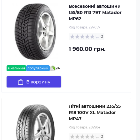
Всесезонні автошини
155/80 R13 79T Matador
MP62
Код товара:
297057
0
1 960.00 грн.
24
в наличии
популярный
В корзину
Літні автошини 235/55
R18 100V XL Matador
MP47
Код товара:
269984
0