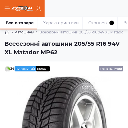
Все о товаре
Характеристики
Отзывов
В
0
Автошины
Всесезонні автошини 205/55 R16 94V XL Matador 
Всесезонні автошини 205/55 R16 94V
XL Matador MP62
24
популярный
продан
нет в наличии