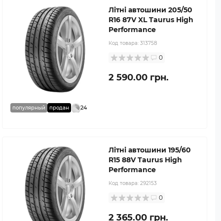
Літні автошини 205/50
R16 87V XL Taurus High
Performance
Код товара:
313758
0
2 590.00 грн.
24
популярный
продан
Літні автошини 195/60
R15 88V Taurus High
Performance
Код товара:
292153
0
2 365.00 грн.