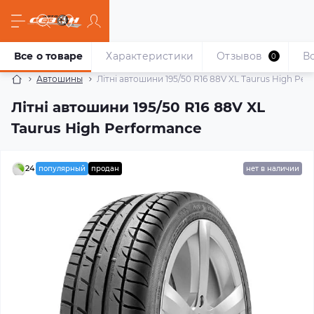
Все о товаре
Характеристики
Отзывов
В
0
Автошины
Літні автошини 195/50 R16 88V XL Taurus High Pe
Літні автошини 195/50 R16 88V XL
Taurus High Performance
24
популярный
продан
нет в наличии