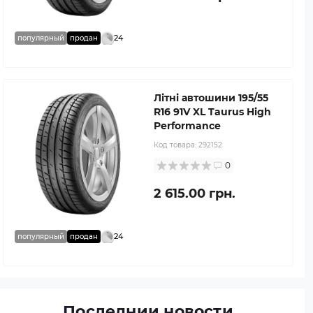
24
популярный
продан
Літні автошини 195/55
R16 91V XL Taurus High
Performance
Код товара:
292152
0
2 615.00 грн.
24
популярный
продан
Последнии новости