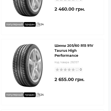
2 460.00 грн.
24
популярный
продан
Шины 205/60 R15 91V
Taurus High
Performance
Код товара:
292157
0
2 655.00 грн.
24
популярный
продан