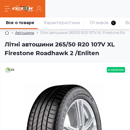
Все о товаре
Характеристики
Отзывов
В
0
Автошины
Літні автошини 265/50 R20 107V XL Firestone Road
Літні автошини 265/50 R20 107V XL
Firestone Roadhawk 2 /Enliten
24
в наличии