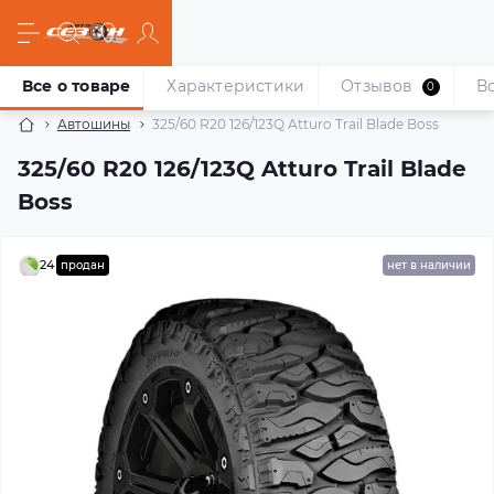
Все о товаре
Характеристики
Отзывов
В
0
Автошины
325/60 R20 126/123Q Atturo Trail Blade Boss
325/60 R20 126/123Q Atturo Trail Blade
Boss
24
продан
нет в наличии