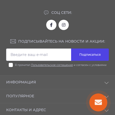
СОЦ СЕТИ:
ПОДПИСЫВАЙТЕСЬ НА НОВОСТИ И АКЦИИ:
Подписаться
Я прочитал
Пользовательское соглашение
и согласен с условиями
ИНФОРМАЦИЯ
Доставка и оплата
ПОПУЛЯРНОЕ
Гарантия
Контакты
Автодиски
КОНТАКТЫ И АДРЕС
Шиномонтаж
Автошины