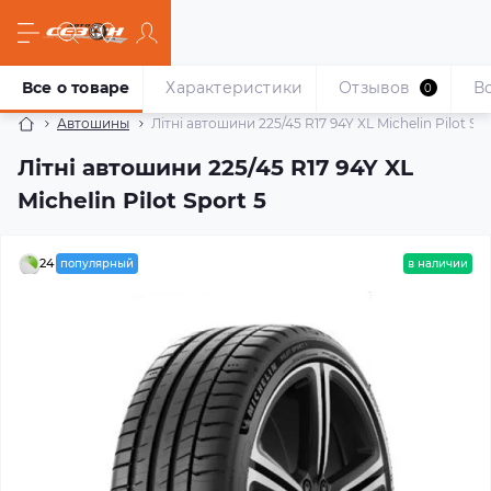
Все о товаре
Характеристики
Отзывов
В
0
Автошины
Літні автошини 225/45 R17 94Y XL Michelin Pilot Spo
Літні автошини 225/45 R17 94Y XL
Michelin Pilot Sport 5
24
популярный
в наличии