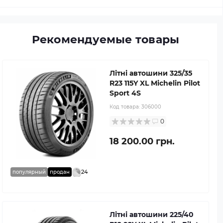
Рекомендуемые товары
Літні автошини 325/35
R23 115Y XL Michelin Pilot
Sport 4S
Код товара:
306000
0
18 200.00 грн.
24
популярный
продан
Літні автошини 225/40