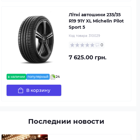
Літні автошини 235/35
R19 91Y XL Michelin Pilot
Sport 5
Код товара:
310029
0
7 625.00 грн.
24
в наличии
популярный
В корзину
Последнии новости