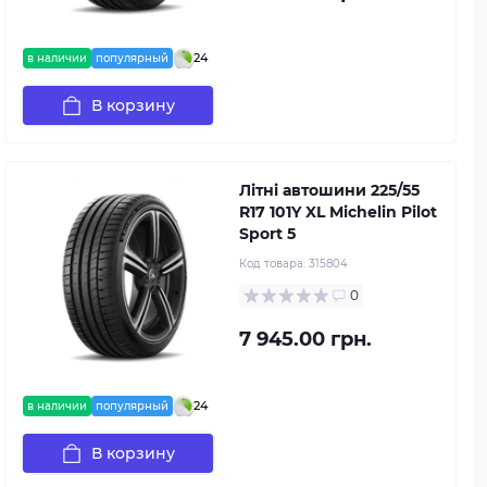
24
в наличии
популярный
В корзину
Літні автошини 225/55
R17 101Y XL Michelin Pilot
Sport 5
Код товара:
315804
0
7 945.00 грн.
24
в наличии
популярный
В корзину