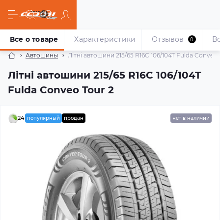
Все о товаре
Характеристики
Отзывов
В
0
Автошины
Літні автошини 215/65 R16C 106/104T Fulda Conveo 
Літні автошини 215/65 R16C 106/104T
Fulda Conveo Tour 2
24
популярный
продан
нет в наличии