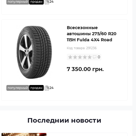
24
популярный
продан
Всесезонные
автошины 275/60 R20
115H Fulda 4X4 Road
Код товара:
291236
0
7 350.00 грн.
24
популярный
продан
Последнии новости