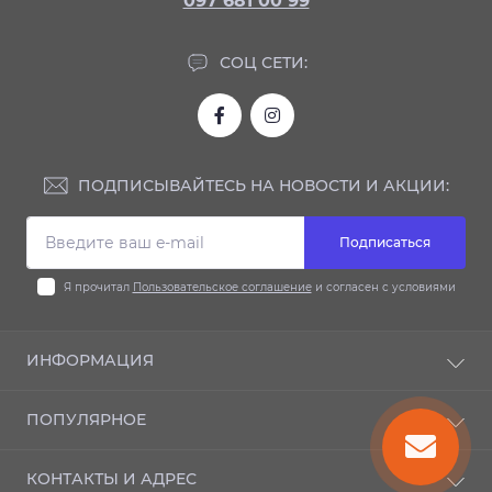
097 681 00 99
СОЦ СЕТИ:
ПОДПИСЫВАЙТЕСЬ НА НОВОСТИ И АКЦИИ:
Подписаться
Я прочитал
Пользовательское соглашение
и согласен с условиями
ИНФОРМАЦИЯ
Доставка и оплата
ПОПУЛЯРНОЕ
Гарантия
Контакты
Автодиски
КОНТАКТЫ И АДРЕС
Шиномонтаж
Автошины