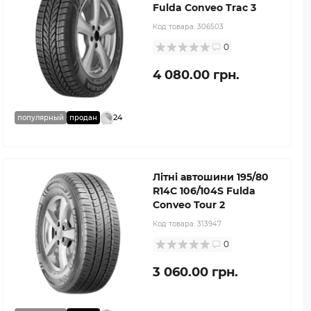
Fulda Conveo Trac 3
Код товара:
306503
0
4 080.00 грн.
24
популярный
продан
Літні автошини 195/80
R14C 106/104S Fulda
Conveo Tour 2
Код товара:
313947
0
3 060.00 грн.