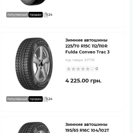
24
популярный
продан
Зимние автошины
225/70 R15C 112/110R
Fulda Conveo Trac 3
Код товара:
307791
0
4 225.00 грн.
24
популярный
продан
Зимние автошины
195/65 R16C 104/102T