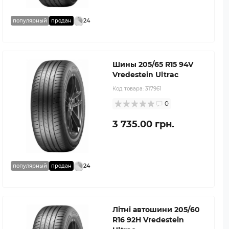
24
популярный
продан
Шины 205/65 R15 94V
Vredestein Ultrac
Код товара:
317961
0
3 735.00 грн.
24
популярный
продан
Літні автошини 205/60
R16 92H Vredestein