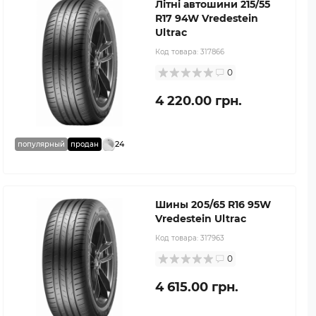
Літні автошини 215/55
R17 94W Vredestein
Ultrac
Код товара:
317866
0
4 220.00 грн.
24
популярный
продан
Шины 205/65 R16 95W
Vredestein Ultrac
Код товара:
317963
0
4 615.00 грн.