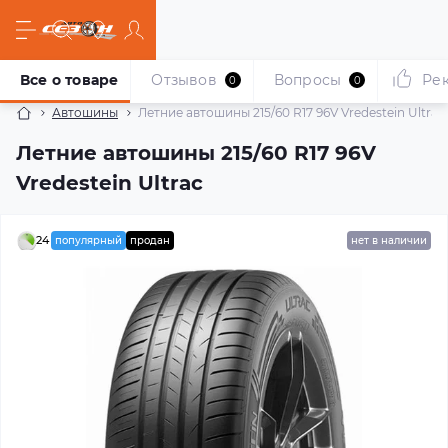
Все о товаре
Отзывов
Вопросы
Ре
0
0
Автошины
Летние автошины 215/60 R17 96V Vredestein Ultrac
Летние автошины 215/60 R17 96V
Vredestein Ultrac
24
популярный
продан
нет в наличии