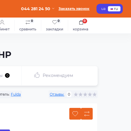
044 281 24 50
Заказать звонок
ua
ru
0
0
0
бинет
сравнить
закладки
корзина
 HP
ы
Рекомендуем
0
тель:
Fulda
Отзывы:
0