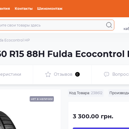
антия
Контакты
Шиномонтаж
ка
lda Ecocontrol HP
60 R15 88H Fulda Ecocontrol
теристики
Отзывов
Вопрос
0
Код Товара:
238612
Производи
нет в наличии
3 300.00 грн.