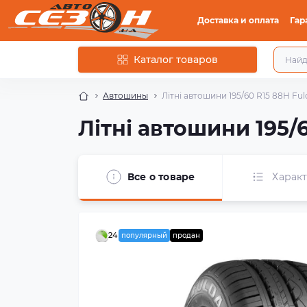
Доставка и оплата
Гар
Каталог товаров
Автошины
Літні автошини 195/60 R15 88H Fu
Літні автошини 195/
Все о товаре
Харак
24
популярный
продан