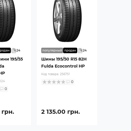
24
24
родан
популярный
продан
шини 195/55
Шины 195/50 R15 82H
da
Fulda Ecocontrol HP
 HP
Код товара:
256751
024
0
0
 грн.
2 135.00 грн.