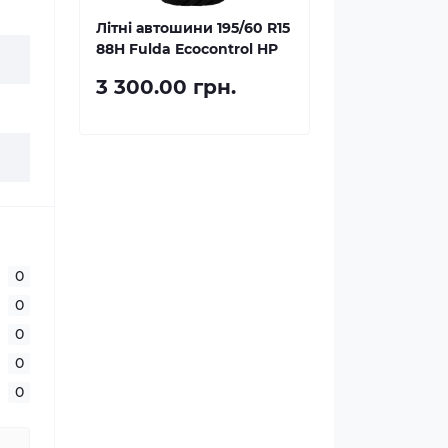
Літні автошини 195/60 R15
88H Fulda Ecocontrol HP
3 300.00 грн.
0
0
0
0
0