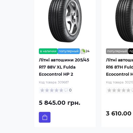
24
в наличии
популярный
популярный
п
Літні автошини 205/45
Літні автош
R17 88V XL Fulda
R16 87H Ful
Ecocontrol HP 2
Ecocontrol 
Код товара:
309687
Код товара:
3021
0
5 845.00 грн.
3 610.00