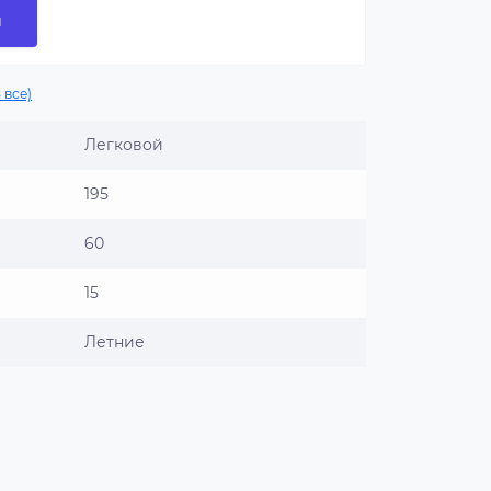
и
 все)
Легковой
195
60
15
Летние