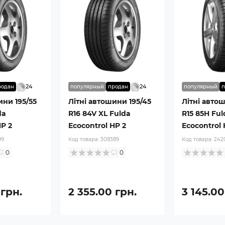
24
24
родан
популярный
продан
популярный
п
ини 195/55
Літні автошини 195/45
Літні авто
da
R16 84V XL Fulda
R15 85H Ful
HP 2
Ecocontrol HP 2
Ecocontrol
99
Код товара:
308389
Код товара:
242
0
0
 грн.
2 355.00 грн.
3 145.00