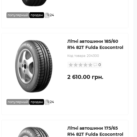
24
популярный
продан
Літні автошини 185/60
R14 82T Fulda Ecocontrol
Код товара:
204300
0
2 610.00 грн.
24
популярный
продан
Літні автошини 175/65
R14 82T Fulda Ecocontrol