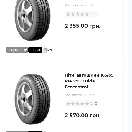
Код товара:
201066
0
2 355.00 грн.
24
популярный
продан
Літні автошини 165/65
R14 79T Fulda
Ecocontrol
Код товара:
201597
0
2 570.00 грн.