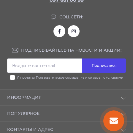
097 681 00 99
СОЦ СЕТИ:
ПОДПИСЫВАЙТЕСЬ НА НОВОСТИ И АКЦИИ:
Подписаться
Я прочитал
Пользовательское соглашение
и согласен с условиями
ИНФОРМАЦИЯ
Доставка и оплата
ПОПУЛЯРНОЕ
Гарантия
Контакты
Автодиски
КОНТАКТЫ И АДРЕС
Шиномонтаж
Автошины