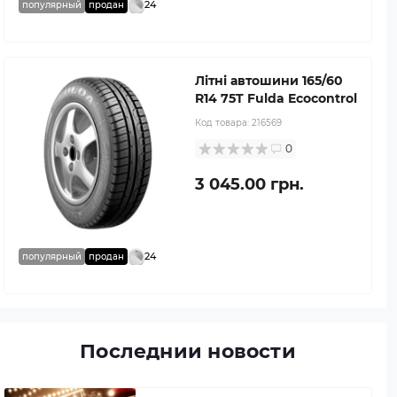
24
популярный
продан
Літні автошини 165/60
R14 75T Fulda Ecocontrol
Код товара:
216569
0
3 045.00 грн.
24
популярный
продан
Последнии новости