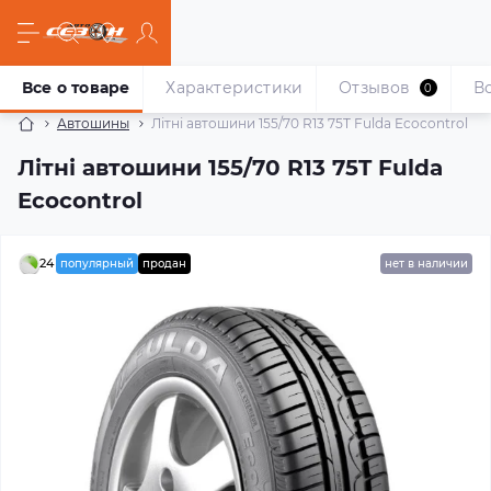
Все о товаре
Характеристики
Отзывов
В
0
Автошины
Літні автошини 155/70 R13 75T Fulda Ecocontrol
Літні автошини 155/70 R13 75T Fulda
Ecocontrol
24
популярный
продан
нет в наличии