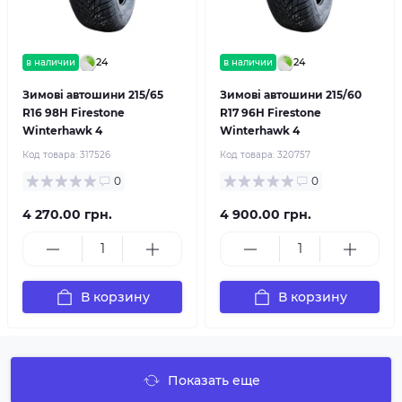
24
24
в наличии
в наличии
Зимові автошини 215/65
Зимові автошини 215/60
R16 98H Firestone
R17 96H Firestone
Winterhawk 4
Winterhawk 4
Код товара:
317526
Код товара:
320757
0
0
4 270.00 грн.
4 900.00 грн.
В корзину
В корзину
Показать еще