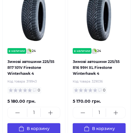
24
24
в наличии
в наличии
Зимові автошини 225/55
Зимові автошини 225/55
R17 101V Firestone
R16 99H XL Firestone
Winterhawk 4
Winterhawk 4
Код товара:
319943
Код товара:
329036
0
0
5 180.00 грн.
5 170.00 грн.
В корзину
В корзину