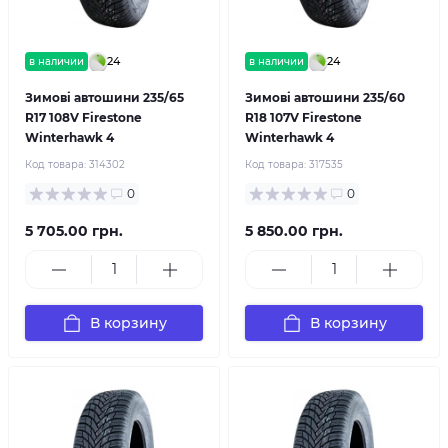
24
24
в наличии
в наличии
Зимові автошини 235/65
Зимові автошини 235/60
R17 108V Firestone
R18 107V Firestone
Winterhawk 4
Winterhawk 4
Код товара:
314302
Код товара:
317535
0
0
5 705.00 грн.
5 850.00 грн.
В корзину
В корзину