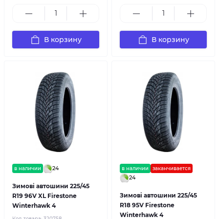
В корзину
В корзину
24
в наличии
в наличии
заканчивается
24
Зимові автошини 225/45
Зимові автошини 225/45
R19 96V XL Firestone
R18 95V Firestone
Winterhawk 4
Winterhawk 4
Код товара:
320758