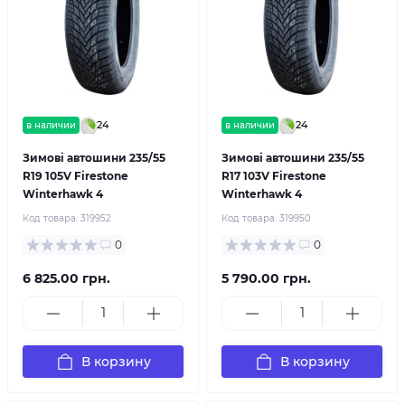
24
24
в наличии
в наличии
Зимові автошини 235/55
Зимові автошини 235/55
R19 105V Firestone
R17 103V Firestone
Winterhawk 4
Winterhawk 4
Код товара:
319952
Код товара:
319950
0
0
6 825.00 грн.
5 790.00 грн.
В корзину
В корзину