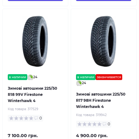
24
в наличии
в наличии
заканчивается
24
Зимові автошини 225/50
Зимові автошини 225/50
R18 99V Firestone
R17 98H Firestone
Winterhawk 4
Winterhawk 4
Код товара:
317529
Код товара:
319942
0
0
7 100.00 грн.
4 900.00 грн.