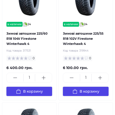
24
24
в наличии
в наличии
Зимові автошини 225/60
Зимові автошини 225/55
R18 104V Firestone
R18 102V Firestone
Winterhawk 4
Winterhawk 4
Код товара:
317531
Код товара:
319944
0
0
6 400.00 грн.
6 100.00 грн.
В корзину
В корзину