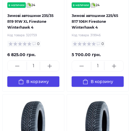
24
24
в наличии
в наличии
Зимові автошини 235/35
Зимові автошини 225/65
R19 91W XL Firestone
R17 106H Firestone
Winterhawk 4
Winterhawk 4
Код товара:
320759
Код товара:
319946
0
0
6 825.00 грн.
5 700.00 грн.
В корзину
В корзину