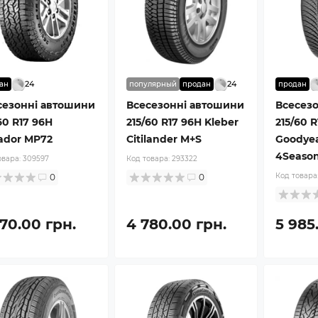
24
24
ан
популярный
продан
продан
сезонні автошини
Всесезонні автошини
Всесез
60 R17 96H
215/60 R17 96H Kleber
215/60 
ador MP72
Citilander M+S
Goodyea
4Season
овара:
309597
Код товара:
293322
Код товара
0
0
670.00 грн.
4 780.00 грн.
5 985