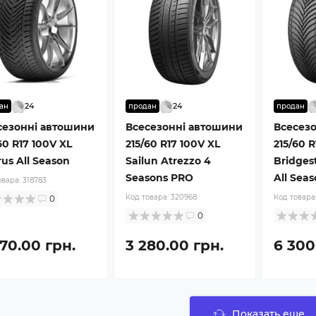
24
24
ан
продан
продан
сезонні автошини
Всесезонні автошини
Всесез
60 R17 100V XL
215/60 R17 100V XL
215/60 R
us All Season
Sailun Atrezzo 4
Bridges
Seasons PRO
All Seas
овара:
318783
Код товара:
320968
Код товара
0
0
870.00 грн.
3 280.00 грн.
6 300
Показать еще