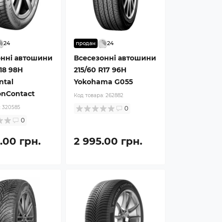
24
24
продан
онні автошини
Всесезонні автошини
R18 98H
215/60 R17 96H
ntal
Yokohama G055
onContact
Код товара:
262882
:
320585
0
0
.00 грн.
2 995.00 грн.