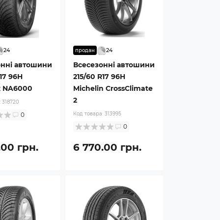
24
24
продан
онні автошини
Всесезонні автошини
R17 96H
215/60 R17 96H
x NA6000
Michelin CrossClimate
2
:
318720
Код товара:
313995
0
0
.00 грн.
6 770.00 грн.