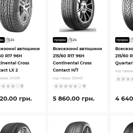
24
24
ан
продан
продан
сезонні автошини
Всесезонні автошини
Всесез
60 R17 96H
215/60 R17 96H
215/60 
inental Cross
Continental Cross
Quartari
act LX 2
Contact H/T
Код товара
овара:
241299
Код товара:
326463
0
0
620.00 грн.
5 860.00 грн.
4 640