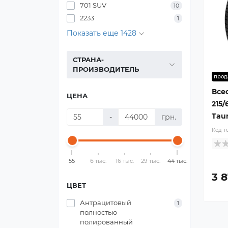
701 SUV
10
2233
1
Показать еще 1428
СТРАНА-
ПРОИЗВОДИТЕЛЬ
прод
Все
ЦЕНА
215/
Taur
-
грн.
Код т
55
6 тыс.
16 тыс.
29 тыс.
44 тыс.
3 
ЦВЕТ
Антрацитовый
1
полностью
полированный