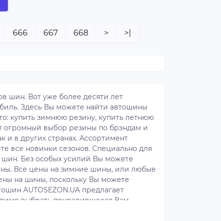
666
667
668
>
>|
в шин. Вот уже более десяти лет
биль. Здесь Вы можете найти автошины
то: купить зимнюю резину, купить летнюю
ит огромный выбор резины по брэндам и
к и в других странах. Ассортимент
те все новинки сезонов. Специально для
 шин. Без особых усилий Вы можете
ны. Все цены на зимние шины, или любые
цены на шины, поскольку Вы можете
втошин AUTOSEZON.UA предлагает
ходимо выбрать понравившееся Вам
сами. Для того, чтобы Вам проще было