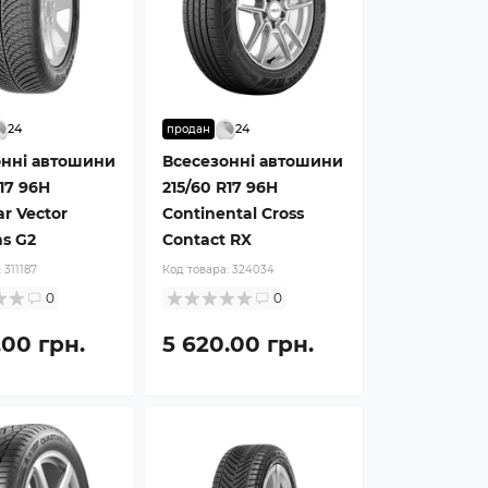
24
24
продан
онні автошини
Всесезонні автошини
R17 96H
215/60 R17 96H
r Vector
Continental Cross
s G2
Contact RX
:
311187
Код товара:
324034
0
0
.00 грн.
5 620.00 грн.