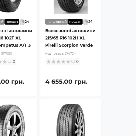
24
24
ый
продан
популярный
продан
онні автошини
Всесезонні автошини
16 102T XL
215/65 R16 102H XL
ompetus A/T 3
Pirelli Scorpion Verde
:
317050
Код товара:
274734
0
0
.00 грн.
4 655.00 грн.