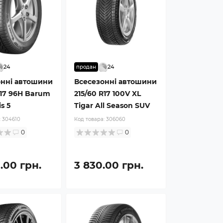
24
24
продан
онні автошини
Всесезонні автошини
R17 96H Barum
215/60 R17 100V XL
s 5
Tigar All Season SUV
:
304610
Код товара:
306060
0
0
.00 грн.
3 830.00 грн.