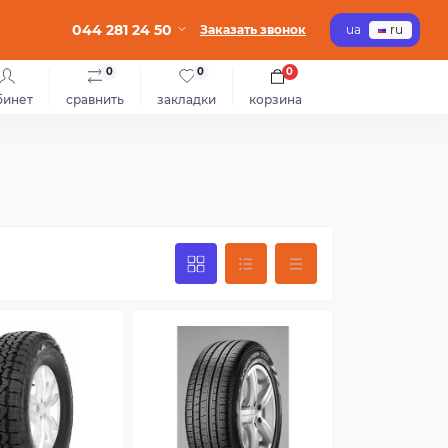
044 281 24 50
Заказать звонок
ua
ru
0
0
0
бинет
сравнить
закладки
корзина