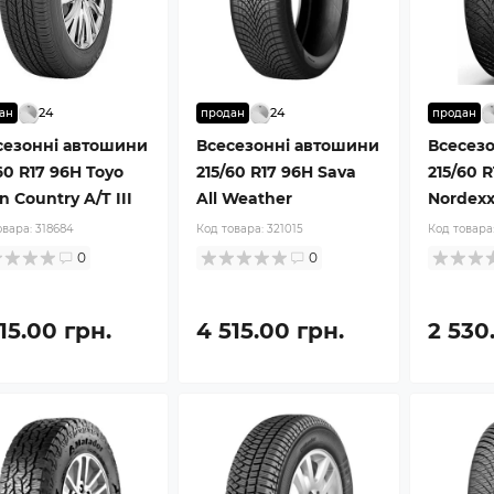
24
24
ан
продан
продан
сезонні автошини
Всесезонні автошини
Всесез
60 R17 96H Toyo
215/60 R17 96H Sava
215/60 
 Country A/T III
All Weather
Nordex
овара:
318684
Код товара:
321015
Код товара
0
0
15.00 грн.
4 515.00 грн.
2 530