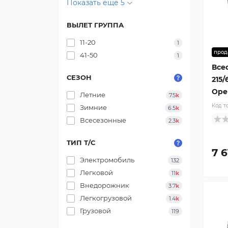
Показать еще 5
ВЫЛЕТ ГРУППА
11-20
1
прод
41-50
1
Все
СЕЗОН
215/
Open
Летние
7.5
k
Код т
Зимние
6.5
k
Всесезонные
2.3
k
ТИП Т/С
7 6
Электромобиль
132
Легковой
11
k
Внедорожник
3.7
k
Легкогрузовой
1.4
k
Грузовой
119