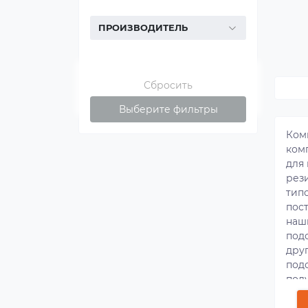
ПРОИЗВОДИТЕЛЬ
Сбросить
Выберите фильтры
Ком
ком
для 
рез
тип
пос
наш
под
дру
под
пол
авт