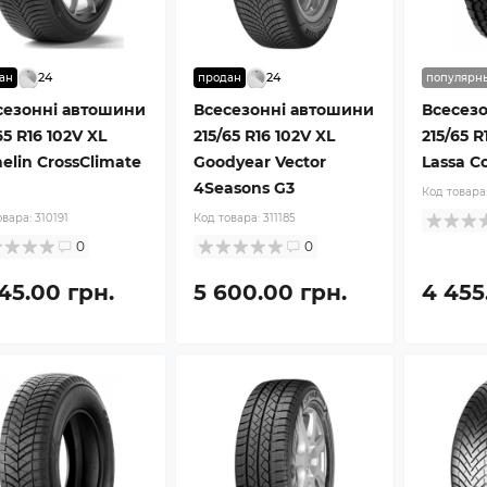
24
24
ан
продан
популярн
сезонні автошини
Всесезонні автошини
Всесез
65 R16 102V XL
215/65 R16 102V XL
215/65 R
elin CrossClimate
Goodyear Vector
Lassa C
4Seasons G3
Код товара
овара:
310191
Код товара:
311185
0
0
45.00 грн.
5 600.00 грн.
4 455