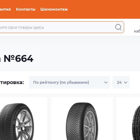
антия
Контакты
Шиномонтаж
ка
а №664
тировка: