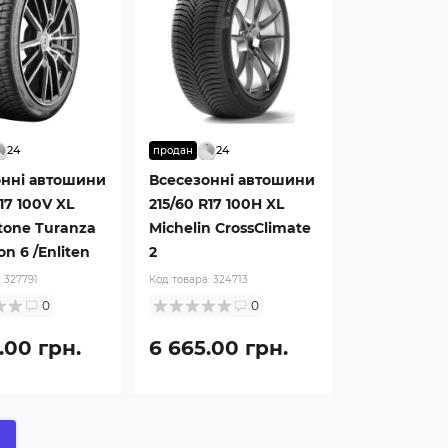
24
24
продан
онні автошини
Всесезонні автошини
17 100V XL
215/60 R17 100H XL
tone Turanza
Michelin CrossClimate
on 6 /Enliten
2
:
327791
Код товара:
324713
0
0
.00 грн.
6 665.00 грн.