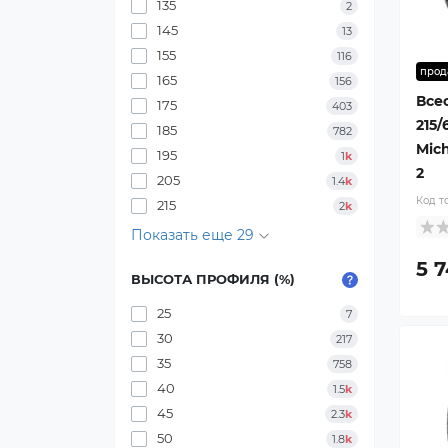
135
2
145
13
155
116
прод
165
156
Все
175
403
215/
185
782
Mich
195
1
k
2
205
1.4
k
Код т
215
2
k
Показать еще 29
5 7
ВЫСОТА ПРОФИЛЯ (%)
25
7
30
217
35
758
40
1.5
k
45
2.3
k
50
1.8
k