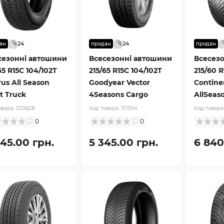
24
24
ан
продан
продан
сезонні автошини
Всесезонні автошини
Всесез
65 R15C 104/102T
215/65 R15C 104/102T
215/60 
us All Season
Goodyear Vector
Contine
t Truck
4Seasons Cargo
AllSeas
овара:
320628
Код товара:
311554
Код товара
0
0
345.00 грн.
5 345.00 грн.
6 840