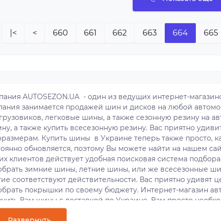
|<
<
660
661
662
663
664
665
пания AUTOSEZON.UA - один из ведущих интернет-магазино
пания занимается продажей шин и дисков на любой автомо
грузовиков, легковые шины, а также сезонную резину на ав
ину, а также купить всесезонную резину. Вас приятно удив
оразмерам. Купить шины в Украине теперь также просто, ка
тоянно обновляется, поэтому Вы можете найти на нашем сай
их клиентов действует удобная поисковая система подбора
обрать зимние шины, летние шины, или же всесезонные ши
гие соответствуют действительности. Вас приятно удивят 
обрать покрышки по своему бюджету. Интернет-магазин а
учить Вам шины с доставкой по Украине. Вам просто необ
опокрышки и оформить заявку, а все остальное мы сделаем 
Развернуть