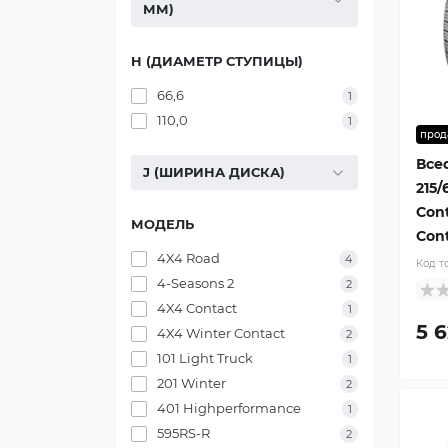
ММ)
H (ДИАМЕТР СТУПИЦЫ)
66,6
1
110,0
1
прод
Все
J (ШИРИНА ДИСКА)
215/
Cont
МОДЕЛЬ
Cont
4X4 Road
4
Код т
4-Seasons 2
2
4X4 Contact
1
5 
4X4 Winter Contact
2
101 Light Truck
1
201 Winter
2
401 Highperformance
1
595RS-R
2