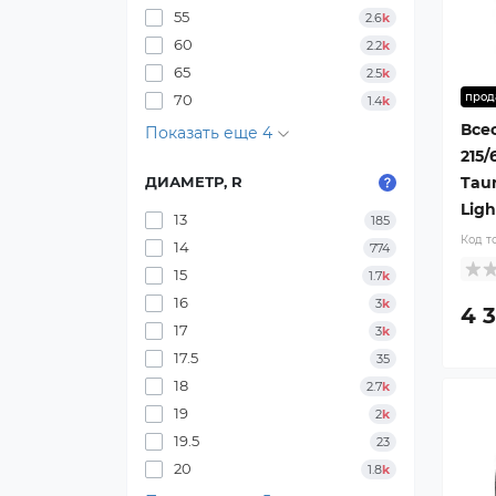
55
2.6
k
60
2.2
k
65
2.5
k
прод
70
1.4
k
Все
Показать еще 4
215/
Taur
ДИАМЕТР, R
Ligh
13
185
Код т
14
774
15
1.7
k
16
3
k
4 
17
3
k
17.5
35
18
2.7
k
19
2
k
19.5
23
20
1.8
k